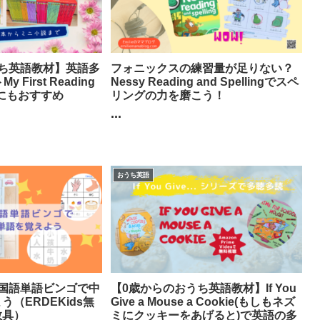
ち英語教材】英語多
フォニックスの練習量が足りない？
First Reading
Nessy Reading and Spellingでスペ
学生にもおすすめ
リングの力を磨こう！
...
おうち英語
国語単語ビンゴで中
【0歳からのおうち英語教材】If You
（ERDEKids無
Give a Mouse a Cookie(もしもネズ
教具）
ミにクッキーをあげると)で英語の多