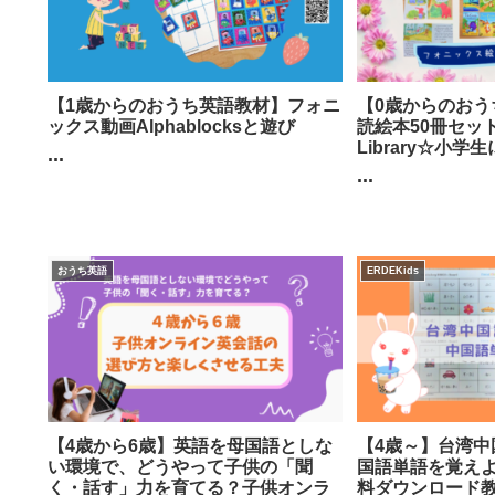
【1歳からのおうち英語教材】フォニ
【0歳からのおう
ックス動画Alphablocksと遊び
読絵本50冊セットMy 
Library☆小
...
...
おうち英語
ERDEKids
【4歳から6歳】英語を母国語としな
【4歳～】台湾中
い環境で、どうやって子供の「聞
国語単語を覚えよう
く・話す」力を育てる？子供オンラ
料ダウンロード