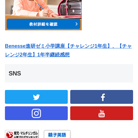
Benesse進研ゼミ小学講座【チャレンジ1年生】、【チャ
レンジ2年生】1年半継続感想
SNS