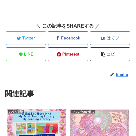
＼ この記事をSHAREする ／
Twitter
Facebook
はてブ
LINE
Pinterest
コピー
Emilie
関連記事
おうち英語
ママのための癒し