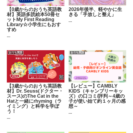
【0歳からのおうち英語教
2026年後半、軽やかに生
材】英語多読絵本50冊セ
きる「手放しと整え」
ットMy First Reading
...
Library☆小学生にもおす
すめ
...
おうち英語
おうち英語
【3歳からのおうち英語教
【レビュー】CAMBLY
材】Dr. Seuss(ドクター・
KIDS（キャンブリーキッ
スース)のThe Cat in the
ズ）の口コミ/評判～4歳の
Hatと一緒にrhyming（ラ
子が使い始て約１ヶ月の感
イミング）と科学を学ぼ
想～
う！
...
...