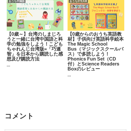
おうち中国語
おうちSTEAM
【0歳～】台湾のしまじろ
【0歳からのおうち英語教
うと一緒に台湾中国語と科
材】子供向け英語科学絵本
学の勉強をしよう！こども
The Magic School
ちゃれんじ台湾版=「巧連
Bus（マジックスクールバ
智」を日本から購読した感
ス）で多読しよう！
想及び購読方法
Phonics Fun Set（CD
付）とScience Readers
...
Boxのレビュー
...
コメント