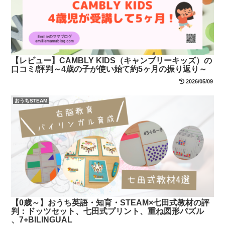
【レビュー】CAMBLY KIDS（キャンブリーキッズ）の
口コミ/評判～4歳の子が使い始て約5ヶ月の振り返り～
2026/05/09
おうちSTEAM
【0歳～】おうち英語・知育・STEAM×七田式教材の評
判：ドッツセット、七田式プリント、重ね図形パズル
、7+BILINGUAL