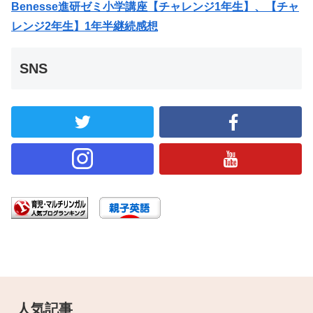
Benesse進研ゼミ小学講座【チャレンジ1年生】、【チャ
レンジ2年生】1年半継続感想
SNS
人気記事