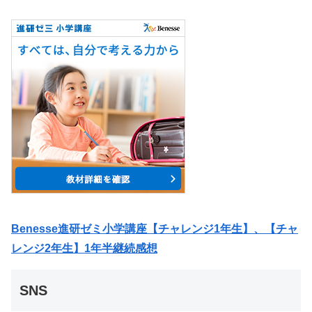
Benesse進研ゼミ小学講座【チャレンジ1年生】、【チャ
レンジ2年生】1年半継続感想
SNS