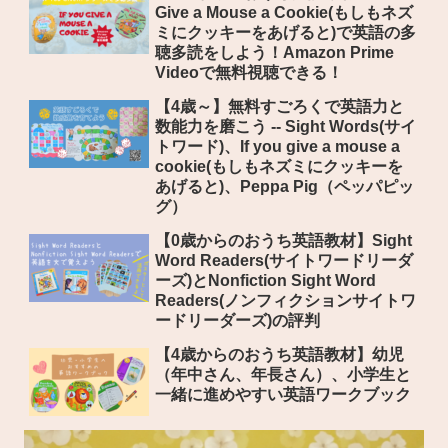
Give a Mouse a Cookie(もしもネズ
ミにクッキーをあげると)で英語の多
聴多読をしよう！Amazon Prime
Videoで無料視聴できる！
【4歳～】無料すごろくで英語力と
数能力を磨こう -- Sight Words(サイ
トワード)、If you give a mouse a
cookie(もしもネズミにクッキーを
あげると)、Peppa Pig（ペッパピッ
グ）
【0歳からのおうち英語教材】Sight
Word Readers(サイトワードリーダ
ーズ)とNonfiction Sight Word
Readers(ノンフィクションサイトワ
ードリーダーズ)の評判
【4歳からのおうち英語教材】幼児
（年中さん、年長さん）、小学生と
一緒に進めやすい英語ワークブック