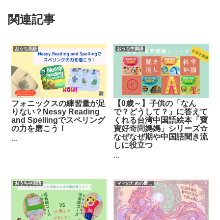
関連記事
おうち英語
おうち中国語
フォニックスの練習量が足
【0歳～】子供の「なん
りない？Nessy Reading
で？どうして？」に答えて
and Spellingでスペリング
くれる台湾中国語絵本「寶
の力を磨こう！
寶好奇問媽媽」シリーズ☆
なぜなぜ期や中国語聞き流
...
しに役立つ
...
おうち中国語
ママのための癒し