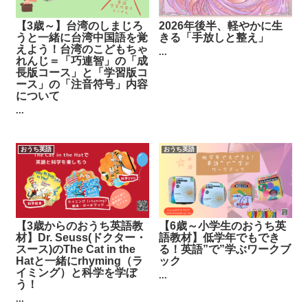
【3歳～】台湾のしまじろ
2026年後半、軽やかに生
うと一緒に台湾中国語を覚
きる「手放しと整え」
えよう！台湾のこどもちゃ
...
れんじ＝「巧連智」の「成
長版コース」と「学習版コ
ース」の「注音符号」内容
について
...
おうち英語
おうち英語
【3歳からのおうち英語教
【6歳～小学生のおうち英
材】Dr. Seuss(ドクター・
語教材】低学年でもでき
スース)のThe Cat in the
る！英語”で”学ぶワークブ
Hatと一緒にrhyming（ラ
ック
イミング）と科学を学ぼ
...
う！
...