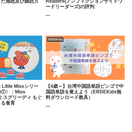
した感想及び購読方
Readers(ノンフィクションサイトワ
ードリーダーズ)の評判
...
ERDEKids
Little Missシリー
【4歳～】台湾中国語単語ビンゴで中
①〉：Miss
国語単語を覚えよう（ERDEKids無
ルミスグリーディ もぐ
料ダウンロード教具）
よる食育
...