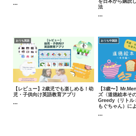
を日本から購読
...
法
...
おうち英語
おうち中国語
【レビュー】2歳児でも楽しめる！幼
【3歳〜】Mr.Men 
児・子供向け英語教育アプリ
ズ〈道徳絵本その
Greedy（リト
...
もぐちゃん）に
...