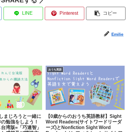
SHAREする ／
LINE
Pinterest
コピー
Emilie
おうち英語
しまじろうと一緒に
【0歳からのおうち英語教材】Sight
学の勉強をしよう！
Word Readers(サイトワードリーダ
台湾版=「巧連智」
ーズ)とNonfiction Sight Word