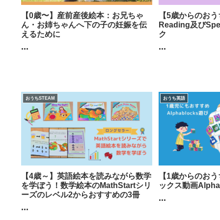
【0歳〜】産前産後絵本：お兄ちゃ
【5歳からのおう
ん・お姉ちゃんへ下の子の妊娠を伝
Reading及びSp
えるために
ク
...
...
おうちSTEAM
おうち英語
【4歳～】英語絵本を読みながら数学
【1歳からのおう
を学ぼう！数学絵本のMathStartシリ
ックス動画Alpha
ーズのレベル2からおすすめの3冊
...
...