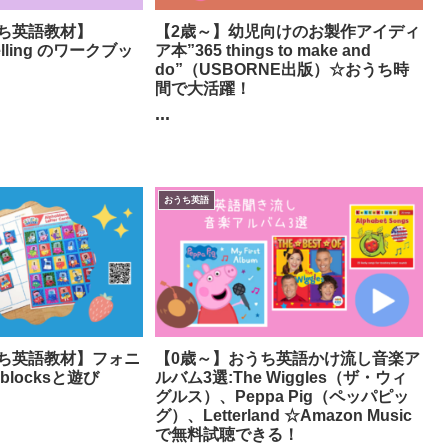
ち英語教材】
【2歳～】幼児向けのお製作アイディ
elling のワークブッ
ア本”365 things to make and
do”（USBORNE出版）☆おうち時
間で大活躍！
...
おうち英語
ち英語教材】フォニ
【0歳～】おうち英語かけ流し音楽ア
blocksと遊び
ルバム3選:The Wiggles（ザ・ウィ
グルス）、Peppa Pig（ペッパピッ
グ）、Letterland ☆Amazon Music
で無料試聴できる！