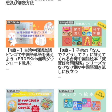
想及び購読方法
...
ERDEKids
おうち中国語
【4歳～】台湾中国語単語
【0歳～】子供の「なん
ビンゴで中国語単語を覚え
で？どうして？」に答えて
よう（ERDEKids無料ダウ
くれる台湾中国語絵本「寶
ンロード教具）
寶好奇問媽媽」シリーズ☆
なぜなぜ期や中国語聞き流
...
しに役立つ
...
おうち英語
おうち中国語