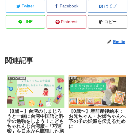
Twitter
Facebook
はてブ
LINE
Pinterest
コピー
Emilie
関連記事
おうち中国語
知育
【0歳～】台湾のしまじろ
【0歳〜】産前産後絵本：
うと一緒に台湾中国語と科
お兄ちゃん・お姉ちゃんへ
学の勉強をしよう！こども
下の子の妊娠を伝えるため
ちゃれんじ台湾版=「巧連
に
智」を日本から購読した感
...